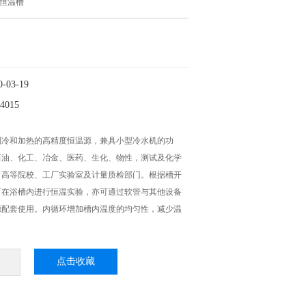
恒温槽
03-19
015
制冷和加热的高精度恒温源，兼具小型冷水机的功
石油、化工、冶金、医药、生化、物性，测试及化学
、高等院校、工厂实验室及计量质检部门。根据槽开
可在浴槽内进行恒温实验，亦可通过软管与其他设备
源配套使用。内循环增加槽内温度的均匀性，减少温
点击收藏