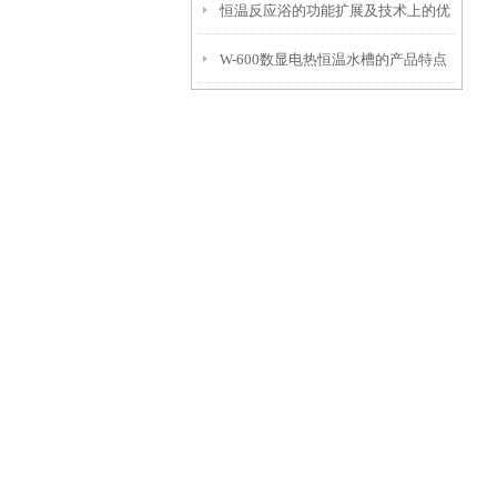
恒温反应浴的功能扩展及技术上的优
明
W-600数显电热恒温水槽的产品特点
势
和工作程序