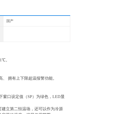
国产
1℃。
高
、
拥有上
下限超温报警功能。
下窗口设定值（
SP
）为绿色，LED显
可建立第
二恒温场，还可以作为冷源