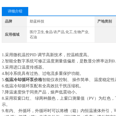
详细介绍
品牌
助蓝科技
产地类别
医疗卫生,食品/农产品,化工,生物产业,
应用领域
石油
1.
采用微机温控
PID
调节高新技术，控温精度高。
2.
智能全数字系统可修正温度测量值偏差，是数显分辨率达到0.
3.
采用进口温度传感器。
4.
制冷系统具有过热
、
过电流
多重保护功能。
5.
低温冷却循环泵价格
智能仪表控制
、
操作简单
、
温度稳定性
6.低温冷却循环泵
配有
全高效抗干扰压缩机。
7.
降温速度快于同类产品，燥声低震动小。
8
.采用双窗口红
、
绿两种颜色，上窗口测量值（
PV
）为红色，
示。
9.有内
、
外循环，外循环时可以将槽（箱）内恒温液体外引，