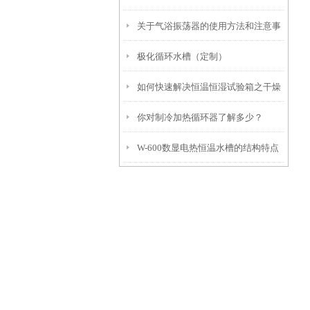
关于气浴振荡器的使用方法和注意事
么使用
极化循环水槽（定制）
项
如何快速解决恒温恒湿试验箱之干燥
你对制冷加热循环器了解多少？
过滤器失效的问题
W-600数显电热恒温水槽的结构特点
与注意事项