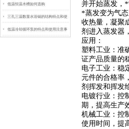
并开始蒸发，
低温恒温水槽如何选购
项
*蒸发变为气
三孔三温数显水浴锅的结构特点和使
收热量，凝聚
低温冷却循环泵的特点和使用注意事
剂进入蒸发器
用步骤
应用：
项
塑料工业：准
证产品质量的
电子工业：稳
元件的合格率
剂挥发和挥发
电镀行业：控
期，提高生产
机械工业：控
使用时间，提