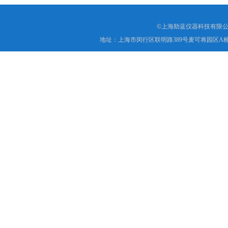
©上海助蓝仪器科技有限公
地址：上海市闵行区联明路389号麦可将园区A