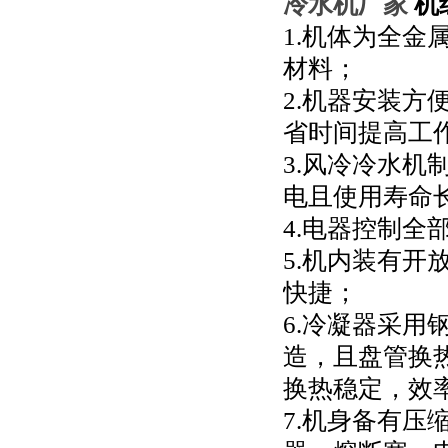
冷水机厂家
机
1.机体为全
材料；
2.机器安装
省时间提高工
3.风冷冷水
电且使用寿命
4.电器控制
5.机内装有
快捷；
6.冷凝器采
造，且盘管换
换热稳定，效
7.机身备有