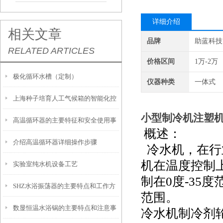
详细介绍
相关文章
品牌
助蓝科技
RELATED ARTICLES
价格区间
1万-2万
极化循环水槽（定制）
仪器种类
一体式
上海种子培育人工气候箱的智能化控
小型制冷机注塑
高温循环器的主要特征和安全使用事
制技术和功能特性
概述：
介绍高温循环器详细操作步骤
项
冷水机，在行
机在温度控制
实验室纯水机设备工艺
制在0度-35
SHZ水浴振荡器的主要特点和工作方
范围。
数显恒温水浴锅的主要特点和注意事
式是怎样的
冷水机制冷剂