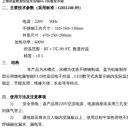
上海助蓝数显恒温水浴锅hh-4实验室水箱
二
、主要技术参数（采用标准：GB11240-89）
电源：220V 50Hz
不锈钢工作尺寸：310×160×130mm
外形尺寸：470×250×200mm
加热功率：600W
控温范围：RT＋5℃-99.9℃ 数显控温
精度：±0.5
三、
结构
本产品为水槽式，水槽为优质不锈钢制成。盖为铝板制作，机
部分用微电脑智能P.I.D控温仪电子控温，LED数字式表显示锅内实
稳定，节能实用，维修方便，长命等等特点。
四、
使用方法及注意事项
1) 安全用电：该产品用220V交流电源，电源插座应采用三孔安
到煤气管上。
2) 通电前应将水注入锅内至隔板以上，使用过程中加热管绝不能
焊锡融化漏水、漏电等。