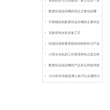
靠谱的步入式试验室厂家怎么找？从
项
数显恒温油浴槽的优点主要包括哪
信誉和资质入手
不锈钢加热数显恒温水槽的主要特征
些？
实验室纯水机设备工艺
和维护使用
恒温恒湿称重系统的结构特性与产品
小型冷水机的工作原理和特点是怎样
功能配置
数显恒温油浴槽的产品亮点和使用前
的？
2020科学实验室离心机可以从哪些方
安全须知
面进行分类