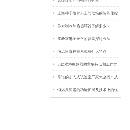
智能数显油浴槽特点分享
上海种子培育人工气候箱的智能化控
你对制冷加热循环器了解多少？
制技术和功能特性
实验室电子天平的误差探讨办法
恒温恒湿称重系统有什么特点
SHZ水浴振荡器的主要特点和工作方
靠谱的步入式试验室厂家怎么找？从
式是怎样的
恒温反应浴的功能扩展及技术上的优
信誉和资质入手
势