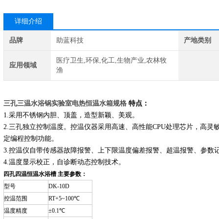
详细介绍
品牌
助蓝科技
产地类别
医疗卫生,环保,化工,生物产业,农林牧
应用领域
渔
三孔三温水浴锅实验室电热恒温水箱规格
特点：
1.采用不锈钢内胆、顶盖，造型新颖、美观。
2.三孔独立控制温度。控温仪器采用高速、高性能CPU处理芯片，高
定编程控制功能。
3.控温仪自带传感器故障报警、上下限温度偏差报警、超温报警、参数
4.温度显示校正，自诊断动态控制技术。
四孔四温恒温水浴槽
主要参数：
型号
DK-10D
控温范围
RT+5~100℃
温度精度
±0.1℃