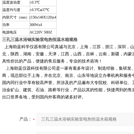
温度波动度
±0.3℃
温度均匀度
±0.5℃at37℃
内部尺寸（mm）
(150x140X120)x4
功率
300Wx4
电源电压
AC220V 50HZ
三孔三温水浴锅实验室电热恒温水箱规格
上海助蓝科学仪器有限公司真诚与北京，上海，江苏，浙江，深圳，山
北，陕西，湖南，安徽，天津，江西，山西，吉林，云南，新疆，内蒙
具性价比的产品，便捷的售后服务，专业的技术咨询！
上
海助蓝仪器科技有限公司是一家有着多年设计、制造经验，集研发
商，现总部位于上海，并在北京、南京、山东等地设立办事机构和服务
国内同行业中享有较高声誉。所涉及的产品遍布大专院校、科研单位、
治金矿山、建筑、石油、路桥等行业，产品以其的性能，快捷周到的售
出口世界各地，受到国内外客商的诸多好评。
产品：