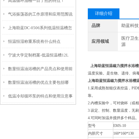
高温循环油槽一目了然的特点！
产品特点和应用
详细介绍
气浴振荡器的工作原理和应用范围说
品牌
助蓝科技
上海助蓝DC-0506系列低温恒温槽怎
明
医疗卫生
恒温恒湿称重系统有什么特点
应用领域
么使用
源
宁波大学定制档案-低温恒温槽12L
上海助蓝恒温磁力搅拌水浴槽
数显恒温油浴槽的产品亮点和使用前
温度实验。是生物、遗传、病
上海助蓝恒温磁力搅拌水浴槽
数显恒温油浴槽的优点主要包括哪
安全须知
1.采用成熟智能仪表控温，P
靠。
低温冷却循环泵的特点和使用注意事
些？
2.内槽实验中，可对烧杯（或
项
3.设定、控制、数显温度，无
4.可同时加温并搅拌多个样品
型号
EMS-10
内胆尺寸
160*160*130