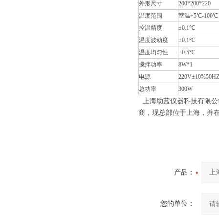
外形尺寸
200*200*220
温度范围
室温+5℃-100℃
控温精度
±0.1℃
温度波动度
±0.1℃
温度均匀性
±0.5℃
搅拌功率
8W*1
电源
220V±10%50H
总功率
300W
上海助蓝仪器科技有限公
商，现总部位于上海，并
产品：
您的单位：