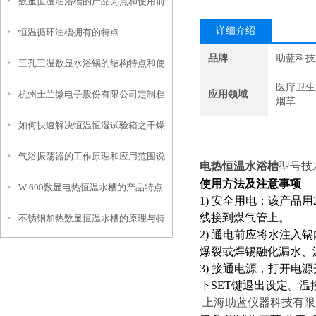
数显恒温油浴槽的产品亮点和使用前
项
详细介绍
恒温循环油槽拥有的特点
安全须知
品牌
助蓝科技
三孔三温数显水浴锅的结构特点和使
医疗卫生
杭州士兰微电子股份有限公司定制档
应用领域
用步骤
烟草
如何快速解决恒温恒湿试验箱之干燥
案-恒温槽80L
气浴振荡器的工作原理和应用范围说
过滤器失效的问题
电热恒温水浴槽
型号技
使用方法及注意事项
W-600数显电热恒温水槽的产品特点
明
1) 安全用电：该产品
线接到煤气管上。
不锈钢加热数显恒温水槽的原理与特
和工作程序
2) 通电前应将水注
点是怎样的？
爆裂或焊锡融化漏水、
3) 接通电源，打开电
下SET键退出设定。
上海助蓝仪器科技有限