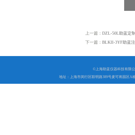
上一篇：
DZL-50L助蓝
下一篇：
BLKII-3YF
©上海助蓝仪器科技有限公
地址：上海市闵行区联明路389号麦可将园区A