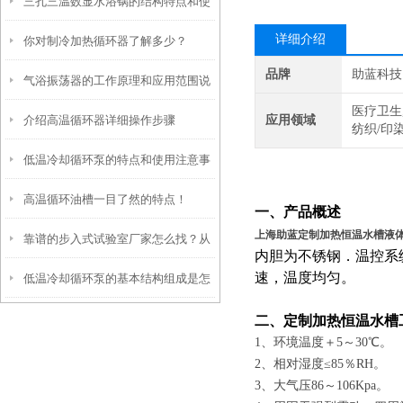
三孔三温数显水浴锅的结构特点和使
和控制系统介绍
详细介绍
你对制冷加热循环器了解多少？
用步骤
品牌
助蓝科技
气浴振荡器的工作原理和应用范围说
医疗卫生
介绍高温循环器详细操作步骤
应用领域
明
纺织/印
低温冷却循环泵的特点和使用注意事
高温循环油槽一目了然的特点！
项
一、产品概述
上海助蓝定制加热恒温水槽液
靠谱的步入式试验室厂家怎么找？从
内胆为不锈钢．温控系
速，温度均匀。
低温冷却循环泵的基本结构组成是怎
信誉和资质入手
样的？
二、
定制加热恒温水槽
1、环境温度＋5～
30
℃。
2、相对湿度≤85％RH。
3、大气压86～106K
p
a。