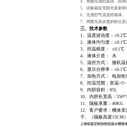
4、周围无强烈震动，四周间
5、试验箱应无阳光直射和
6、无强烈气流流经箱体。
7、周围无高浓度的粉尘及
三、技术参数
1、温度波动度：±0.2℃
2、液体均匀度：±0.1℃
3、控温精度： ±0.1℃
4、液体介质： 水
5、温控方式： 微机温
6、显示分辨率：±0.1℃
7、加热方式： 电加热
8、控温范围：室温+5~1
9、内胆容积：85L
10、内胆长宽高：550*30
11、隔板承重：40KG
12、客户要求：槽体里
子。（隔板高度15CM
上海助蓝定制加热恒温水槽液