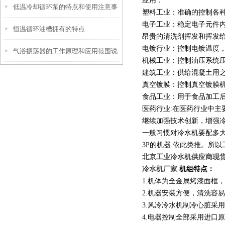
应用：
低温冷却循环泵的特点和使用注意事
和工作程序
塑料工业：准确的控制各
电子工业：稳定电子元件
恒温循环油槽拥有的特点
项
昂贵的清洗剂挥发和挥发
电镀行业：控制电镀温度
气浴振荡器的工作原理和应用范围说
机械工业：控制油压系统
建筑工业：供给混凝土用
明
真空镀膜：控制真空镀膜
食品工业：用于食品加工
医药行业:在医药行业中主
继续加强技术创新，增强
一般习惯对冷水机要配多大
3P的机器.依此类推。所以
北京工业冷水机供应商现
冷水机厂家
机组特点：
1.机体为全金属烤漆面框
2.机器安装方便，清洗容
3.风冷冷水机制冷心脏采
4.电器控制全部采用进口