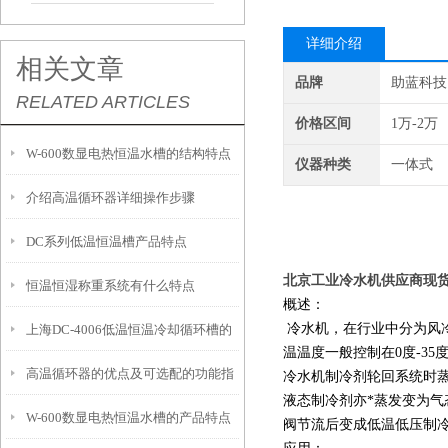
详细介绍
相关文章
品牌
助蓝科技
RELATED ARTICLES
价格区间
1万-2万
W-600数显电热恒温水槽的结构特点
仪器种类
一体式
介绍高温循环器详细操作步骤
与注意事项
DC系列低温恒温槽产品特点
北京工业冷水机供应商现
恒温恒湿称重系统有什么特点
概述：
冷水机，在行业中分为风
上海DC-4006低温恒温冷却循环槽的
温温度一般控制在0度-3
高温循环器的优点及可选配的功能指
产品特点和应用
冷水机制冷剂轮回系统时
液态制冷剂亦*蒸发变为
W-600数显电热恒温水槽的产品特点
南
阀节流后变成低温低压制