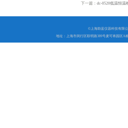
下一篇：
dc-0520低温
©上海助蓝仪器科技有限公
地址：上海市闵行区联明路389号麦可将园区A