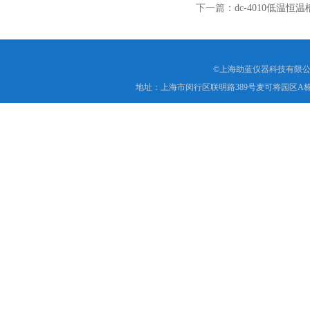
下一篇：
dc-4010低温
©上海助蓝仪器科技有限公
地址：上海市闵行区联明路389号麦可将园区A