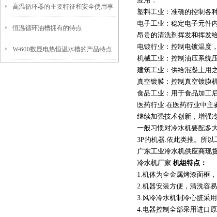
应用：
高温循环器的主要特征和安全使用事
用步骤
塑料工业：准确的控制各
电子工业：稳定电子元件
恒温循环油槽拥有的特点
项
昂贵的清洗剂挥发和挥发
电镀行业：控制电镀温度
W-600数显电热恒温水槽的产品特点
机械工业：控制油压系统
建筑工业：供给混凝土用
和工作程序
真空镀膜：控制真空镀膜
食品工业：用于食品加工
医药行业:在医药行业中主
继续加强技术创新，增强
一般习惯对冷水机要配多大
3P的机器.依此类推。所以
广东工业冷水机供应商现货
冷水机厂家
机组特点：
1.机体为全金属烤漆面框
2.机器安装方便，清洗容
3.风冷冷水机制冷心脏采
4.电器控制全部采用进口