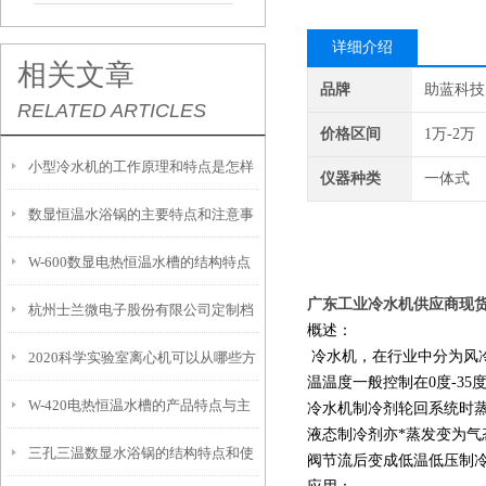
详细介绍
相关文章
品牌
助蓝科技
RELATED ARTICLES
价格区间
1万-2万
小型冷水机的工作原理和特点是怎样
仪器种类
一体式
数显恒温水浴锅的主要特点和注意事
的？
W-600数显电热恒温水槽的结构特点
项
广东工业冷水机供应商现货
杭州士兰微电子股份有限公司定制档
与注意事项
概述：
冷水机，在行业中分为风
2020科学实验室离心机可以从哪些方
案-恒温槽80L
温温度一般控制在0度-3
W-420电热恒温水槽的产品特点与主
面进行分类
冷水机制冷剂轮回系统时
液态制冷剂亦*蒸发变为
三孔三温数显水浴锅的结构特点和使
要特征概述
阀节流后变成低温低压制