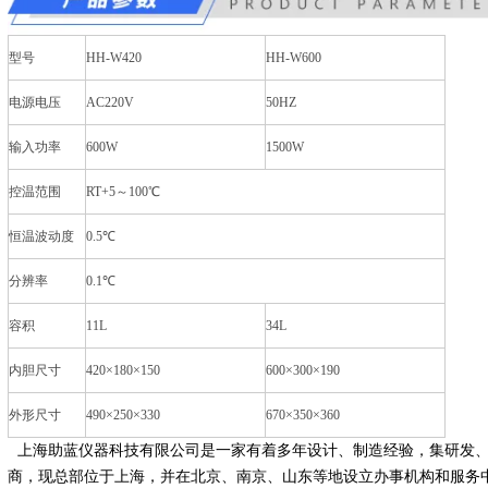
型号
HH-W420
HH-W600
电源电压
AC220V
50HZ
输入功率
600W
1500W
控温范围
RT+5～100℃
恒温波动度
0.5℃
分辨率
0.1℃
容积
11L
34L
内胆尺寸
420×180×150
600×300×190
外形尺寸
490×250×330
670×350×360
上海助蓝仪器科技有限公司是一家有着多年设计、制造经验，集研发
商，现总部位于上海，并在北京、南京、山东等地设立办事机构和服务