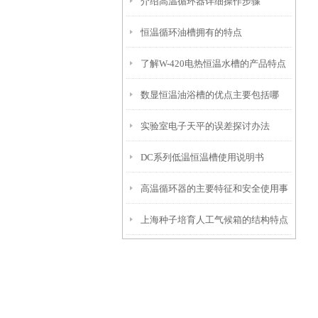
介绍高温循环器详细操作步骤
明
恒温循环油槽拥有的特点
了解W-420电热恒温水槽的产品特点
数显恒温油浴槽的优点主要包括哪
及如何使用它
实验室电子天平的误差探讨办法
些？
DC系列低温恒温槽使用说明书
高温循环器的主要特征和安全使用事
上海种子培育人工气候箱的结构特点
项
与优势介绍