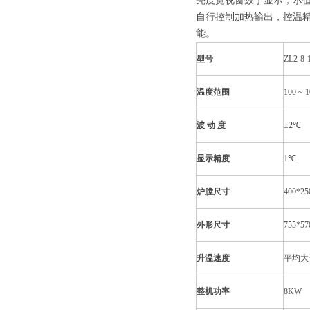
亮度宽视窗数字显示，示
自行控制加热输出，控温
能。
型号
ZL2-8-
温度范围
100 ~ 
波 动 度
±2℃
显示精度
1℃
炉膛尺寸
400*2
外形尺寸
755*5
升温速度
平均大于
整机功率
8KW