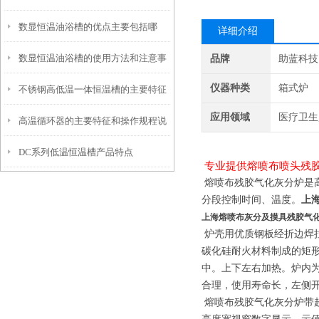
数显恒温油浴槽的优点主要包括哪
样的？
详细介绍
数显恒温油浴槽的使用方法和注意事
品牌
助蓝科技
些？
仪器种类
箱式炉
不锈钢高低温一体恒温槽的主要特征
项
应用领域
医疗卫生
高温循环器的主要特征和操作规程说
和使用要点说明
DC系列低温恒温槽产品特点
明
专业提供
熔喷布喷头残
熔喷布残胶气化灰分炉
是
分段控制时间、温度。
上
上海熔喷布灰分及摸具残胶气
炉壳用优质钢板经折边焊
碳化硅耐火材料制成的矩
中。上下左右加热。炉内
合理，使用寿命长，左侧
熔喷布残胶气化灰分炉带超