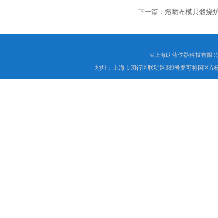
下一篇：
熔喷布模具煅烧
©上海助蓝仪器科技有限公
地址：上海市闵行区联明路389号麦可将园区A