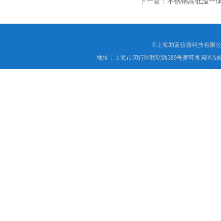
下一篇：
不锈钢高低温一
©上海助蓝仪器科技有限公
地址：上海市闵行区联明路389号麦可将园区A