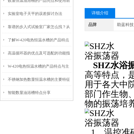
数显恒温油浴槽的产品亮点和使用前
式是怎样的
详细介绍
实验室电子天平的误差探讨办法
安全须知
品牌
助蓝科技
靠谱的步入式试验室厂家怎么找？从
了解W-420电热恒温水槽的产品特点
信誉和资质入手
高温循环器的优点及可选配的功能指
及如何使用它
SHZ水浴
W-420电热恒温水槽的产品特点与主
南
高等特点，
不锈钢加热数显恒温水槽的主要特征
要特征概述
用于各大中
部门作生物
智能数显油浴槽特点分享
和维护使用
物的振荡培
1、温控准