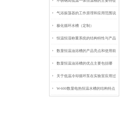
不锈钢高低温一体恒温槽的主要特征
明
气浴振荡器的工作原理和应用范围说
和使用要点说明
极化循环水槽（定制）
明
恒温恒湿称重系统的结构特性与产品
数显恒温油浴槽的产品亮点和使用前
功能配置
数显恒温油浴槽的优点主要包括哪
安全须知
关于低温冷却循环泵在实验室应用过
些？
W-600数显电热恒温水槽的结构特点
程中的几个要点
与注意事项