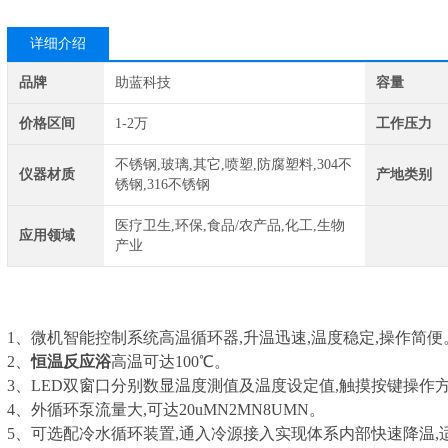
详细介绍
品牌
助蓝科技
容量
价格区间
1-2万
工作压力
不锈钢,玻璃,其它,喷塑,防腐塑料,304不
仪器材质
产地类别
锈钢,316不锈钢
医疗卫生,环保,食品/农产品,化工,生物
应用领域
产业
1、微机智能控制系统高温循环器,升温迅速,温度稳定,操作简便
2、
恒温反应浴
高温可达100℃。
3、LED双窗口分别数显温度測值及温度设定值,触摸按键操作
4、外循环泵流量大,可达20uMN2MN8UMN。
5、可选配冷水循环装置,通入冷源接入实现体系内部快速降温