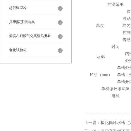
控温范围
超低温深冷
度
波动
摇床|振荡|混匀类
温度
均匀
控制
熔喷布残胶气化高温马弗炉
传感
时间
老化试验箱
内
材料
外
单槽外
尺寸（mm）
单槽工
单槽开
单槽循环泵流量
电源
上一篇：
极化循环水槽（