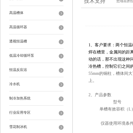
技术支持
您现在的
高温槽体
高温循环器
透视恒温槽
1、
客户要求：
两个恒温
焊在槽里
，
金属间的距
低温冷却循环泵
动的话
，
那
不出现
这种
冷热槽
，
控制它们之间
恒温反应浴
55mm的铜柱，槽体间
上。
冷水机
2、产品参数
制冷加热系统
型号
单槽有效容积（L
行业应用专区
仪器使用环境条
雪花制冰机