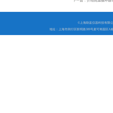
下一篇：
介绍高温循环器
©上海助蓝仪器科技有限公
地址：上海市闵行区联明路389号麦可将园区A