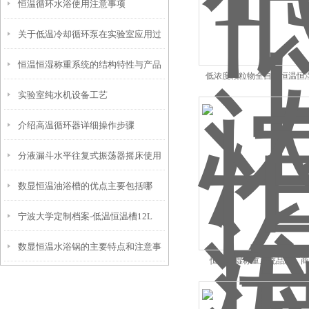
恒温循环水浴使用注意事项
关于低温冷却循环泵在实验室应用过
恒温恒湿称重系统的结构特性与产品
程中的几个要点
低浓度颗粒物全自动恒温恒
实验室纯水机设备工艺
功能配置
介绍高温循环器详细操作步骤
分液漏斗水平往复式振荡器摇床使用
数显恒温油浴槽的优点主要包括哪
时需要注意这几点
宁波大学定制档案-低温恒温槽12L
些？
数显恒温水浴锅的主要特点和注意事
恒温恒湿称重系统品牌厂商
项