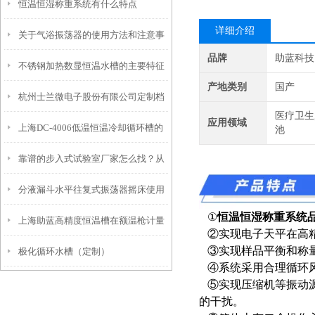
恒温恒湿称重系统有什么特点
功能配置
详细介绍
关于气浴振荡器的使用方法和注意事
品牌
助蓝科技
不锈钢加热数显恒温水槽的主要特征
项
产地类别
国产
杭州士兰微电子股份有限公司定制档
和维护使用
医疗卫生
应用领域
上海DC-4006低温恒温冷却循环槽的
案-恒温槽80L
池
靠谱的步入式试验室厂家怎么找？从
产品特点和应用
分液漏斗水平往复式振荡器摇床使用
信誉和资质入手
①
恒温恒湿称重系统
上海助蓝高精度恒温槽在额温枪计量
时需要注意这几点
②实现电子天平在高
③实现样品平衡和称量
极化循环水槽（定制）
校准上的广泛应用
④系统采用合理循环风
⑤实现压缩机等振动源
的干扰。