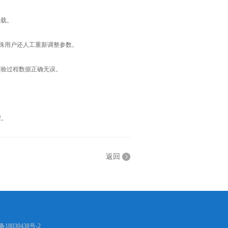
载。
殊用户还人工重新调整参数。
验过程数据正确无误。
程。
返回
备18030438号-2