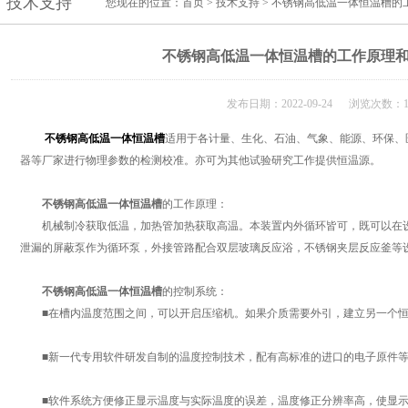
技术支持
您现在的位置：
首页
>
技术支持
> 不锈钢高低温一体恒温槽的
不锈钢高低温一体恒温槽的工作原理
发布日期：2022-09-24 浏览次数：1
不锈钢高低温一体恒温槽
适用于各计量、生化、石油、气象、能源、环保、
器等厂家进行物理参数的检测校准。亦可为其他试验研究工作提供恒温源。
不锈钢高低温一体恒温槽
的工作原理：
机械制冷获取低温，加热管加热获取高温。本装置内外循环皆可，既可以在设
泄漏的屏蔽泵作为循环泵，外接管路配合双层玻璃反应浴，不锈钢夹层反应釜等
不锈钢高低温一体恒温槽
的控制系统：
■在槽内温度范围之间，可以开启压缩机。如果介质需要外引，建立另一个恒
■新一代专用软件研发自制的温度控制技术，配有高标准的进口的电子原件等
■软件系统方便修正显示温度与实际温度的误差，温度修正分辨率高，使显示