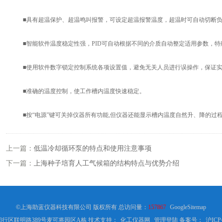
■具有超温保护、超温鸣叫报警，可设定超温报警温度，超温时可自动切断负
■智能软件温度稳定性强，PID可自动根据不同的介质自动整定适用参数，特
■使用软件数字锁定控制系统各项设置值，避免无关人员进行误操作，保证实
■准确的温度控制，使工作槽内温度快速稳定。
■按“电源”键可关掉仪器所有功能,但仪器还能显示槽内温度自然升、降的过
上一篇：
低温冷却循环泵的特点和使用注意事项
下一篇：
上海种子培育人工气候箱的结构特点与优势介绍
©上海助蓝仪器科技有限公司 版权所有 总访问量：
157867
GoogleSitemap
行区联明路389号麦可将园区A栋 技术支持：
化工仪器网
管理登陆
备案号：
沪ICP