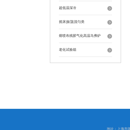
超低温深冷
摇床|振荡|混匀类
熔喷布残胶气化高温马弗炉
老化试验箱
地址：上海市闵