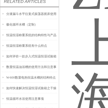
RELATED ARTICLES
分液漏斗水平往复式振荡器摇床使用
极化循环水槽（定制）
时需要注意这几点
恒温恒湿称重系统的结构特性与产品
恒温恒湿称重系统有什么特点
功能配置
如何评价一款步入式恒温恒湿试验箱
数显恒温油浴槽的使用方法和注意事
的好坏？
W-600数显电热恒温水槽的结构特点
项
如何快速解决恒温恒湿试验箱之干燥
与注意事项
恒温循环水浴使用注意事项
过滤器失效的问题