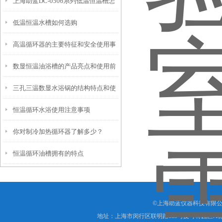
上海助蓝DC-0506系列低温恒温槽怎
低温恒温水槽如何选购
么使用
高温循环器的主要特征和安全使用事
数显恒温油浴槽的产品亮点和使用前
项
三孔三温数显水浴锅的结构特点和使
安全须知
恒温循环水浴使用注意事项
用步骤
你对制冷加热循环器了解多少？
恒温循环油槽拥有的特点
©上海助蓝仪器科技有限公
地址：上海市闵行区联明路389号麦可将园区A