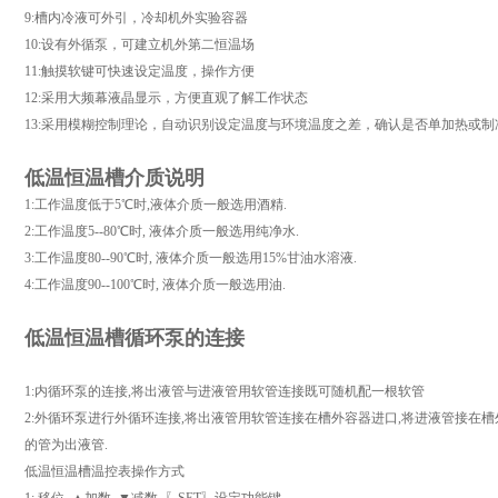
9:槽内冷液可外引，冷却机外实验容器
10:设有外循泵，可建立机外第二恒温场
11:触摸软键可快速设定温度，操作方便
12:采用大频幕液晶显示，方便直观了解工作状态
13:采用模糊控制理论，自动识别设定温度与环境温度之差，确认是否单加热或
低温恒温槽介质说明
1:工作温度低于5℃时,液体介质一般选用酒精.
2:工作温度5--80℃时, 液体介质一般选用纯净水.
3:工作温度80--90℃时, 液体介质一般选用15%甘油水溶液.
4:工作温度90--100℃时, 液体介质一般选用油.
低温恒温槽循环泵的连接
1:内循环泵的连接,将出液管与进液管用软管连接既可随机配一根软管
2:外循环泵进行外循环连接,将出液管用软管连接在槽外容器进口,将进液管接在槽
的管为出液管.
低温恒温槽温控表操作方式