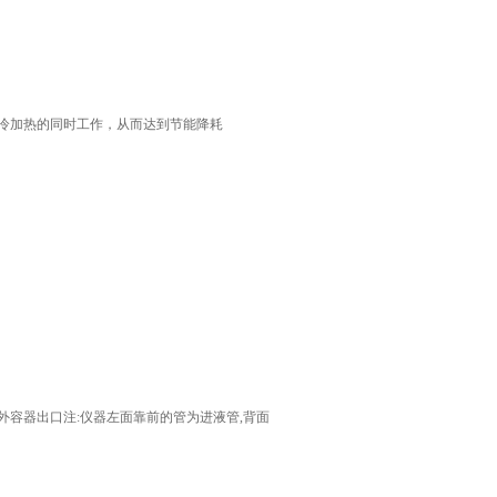
制冷加热的同时工作，从而达到节能降耗
外容器出口注:仪器左面靠前的管为进液管,背面