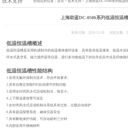
技术支持
您现在的位置：
首页
>
技术支持
> 上海助蓝DC-0506系列低
上海助蓝DC-0506系列低温恒温
发布日期：2019-12-18 浏览次数：2
低温恒温槽概述
低温恒温槽是采用机戒制冷的低温液体循环设备，具有提供低温液体、低温水浴
环水式真空泵、磁力搅拌器等仪器，进行多功能低温下的化学反应作业及药物储
低温恒温槽性能结构
1:采用无氟环保制冷技术，符合环保要求。
2:具有自整定智能PID自动调节控制功能
3:采用全封闭风冷式压缩机制冷，噪音小。
4:上下限温度报警可设定
5:全封闭风冷式压缩机制冷系统具有过热，过载自动保护
6:具有超温报警系统，确保仪器安全
7:具有断电保护功能，可自动延时三分钟
8:内胆采用不锈钢材料