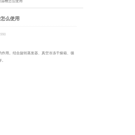
温恒温槽怎么使用
槽怎么使用
990
的作用。结合旋转蒸发器、真空冷冻干燥箱、循
存。