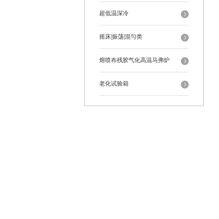
超低温深冷
摇床|振荡|混匀类
熔喷布残胶气化高温马弗炉
老化试验箱