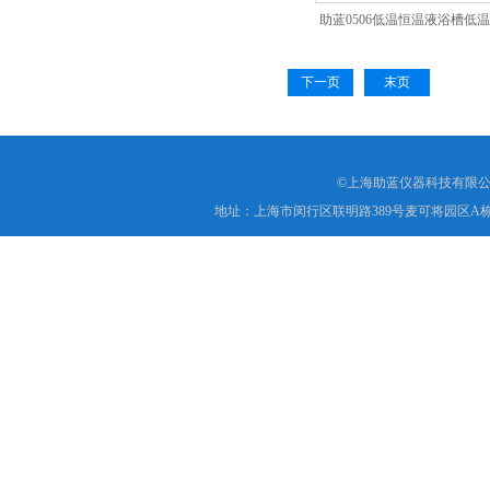
助蓝0506低温恒温液浴槽低
位
下一页
末页
©上海助蓝仪器科技有限公
地址：上海市闵行区联明路389号麦可将园区A