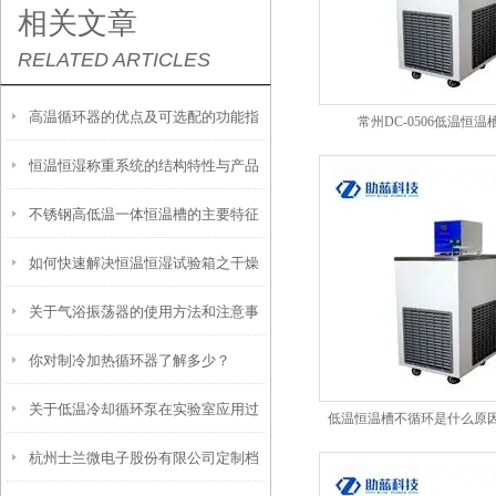
相关文章
RELATED ARTICLES
高温循环器的优点及可选配的功能指
常州DC-0506低温恒温
恒温恒湿称重系统的结构特性与产品
南
不锈钢高低温一体恒温槽的主要特征
功能配置
如何快速解决恒温恒湿试验箱之干燥
和使用要点说明
关于气浴振荡器的使用方法和注意事
过滤器失效的问题
你对制冷加热循环器了解多少？
项
关于低温冷却循环泵在实验室应用过
低温恒温槽不循环是什么原因
杭州士兰微电子股份有限公司定制档
程中的几个要点