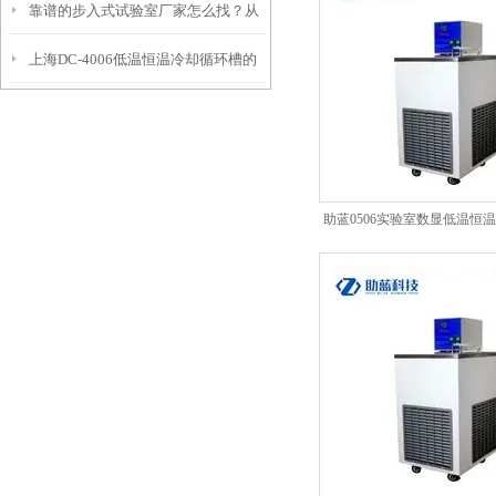
靠谱的步入式试验室厂家怎么找？从
案-恒温槽80L
上海DC-4006低温恒温冷却循环槽的
信誉和资质入手
产品特点和应用
助蓝0506实验室数显低温恒