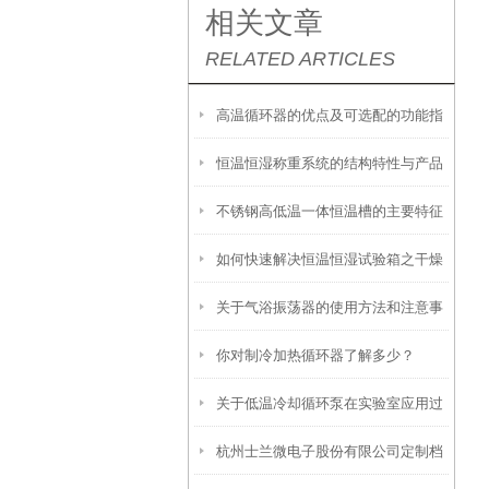
相关文章
RELATED ARTICLES
高温循环器的优点及可选配的功能指
恒温恒湿称重系统的结构特性与产品
南
不锈钢高低温一体恒温槽的主要特征
功能配置
如何快速解决恒温恒湿试验箱之干燥
和使用要点说明
关于气浴振荡器的使用方法和注意事
过滤器失效的问题
你对制冷加热循环器了解多少？
项
关于低温冷却循环泵在实验室应用过
杭州士兰微电子股份有限公司定制档
程中的几个要点