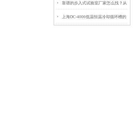
靠谱的步入式试验室厂家怎么找？从
案-恒温槽80L
上海DC-4006低温恒温冷却循环槽的
信誉和资质入手
产品特点和应用