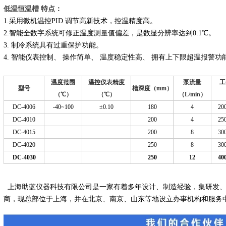
低温恒温槽 特点：
1.采用微机温控PID 调节高新技术，控温精度高。
2.智能全数字系统可修正温度测量值偏差，是数显分辨率达到0.1℃。
3. 制冷系统具有过重保护功能。
4. 智能仪表控制、 操作简单、 温度稳定性高、 拥有上下限超温报警功
温度范围
温控仪表精度
泵流量
工
型号
槽深度（mm）
（℃）
（℃）
（L/min）
DC-4006
-40~100
±0.10
180
4
20
DC-4010
200
4
25
DC-4015
200
8
30
DC-4020
250
8
30
DC-4030
250
12
40
上海助蓝仪器科技有限公司是一家有着多年设计、制造经验，集研发
商，现总部位于上海，并在北京、南京、山东等地设立办事机构和服务