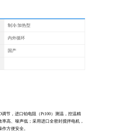
制冷/加热型
内外循环
国产
调节，进口铂电阻（Pt100）测温，控温精
效率高、噪声低；采用进口全密封搅拌电机，
操作方便安全。