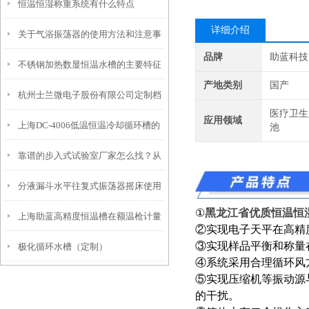
恒温恒湿称重系统有什么特点
功能配置
详细介绍
关于气浴振荡器的使用方法和注意事
品牌
助蓝科技
不锈钢加热数显恒温水槽的主要特征
项
产地类别
国产
杭州士兰微电子股份有限公司定制档
和维护使用
医疗卫生
应用领域
上海DC-4006低温恒温冷却循环槽的
案-恒温槽80L
池
靠谱的步入式试验室厂家怎么找？从
产品特点和应用
分液漏斗水平往复式振荡器摇床使用
信誉和资质入手
①
黑龙江省优质恒温恒
上海助蓝高精度恒温槽在额温枪计量
时需要注意这几点
②实现电子天平在高精
③实现样品平衡和称量
极化循环水槽（定制）
校准上的广泛应用
④系统采用合理循环风
⑤实现压缩机等振动源
的干扰。