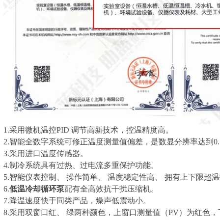
1.
采用微机温控
PID
调节高新技术，控温精度高。
2.
智能全数字系统可修正温度测量值偏差，是数显分辨率达到0.1
3.
采用进口温度传感器。
4.
制冷系统具有过热
、
过电流
多重保护功能。
5.
智能仪表控制
、
操作简单
、
温度稳定性高
、
拥有上
下限超温
6.
低温冷却循环泵
配有
全高效抗干扰压缩机。
7.
降温速度快于同类产品，燥声低震动小。
8
.采用双窗口红
、
绿两种颜色，上窗口测量值（
PV
）为红色，