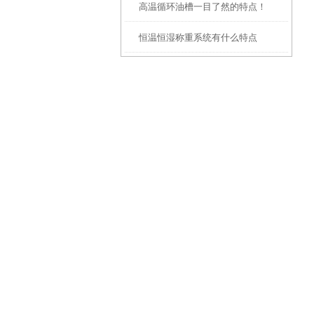
高温循环油槽一目了然的特点！
些？
恒温恒湿称重系统有什么特点