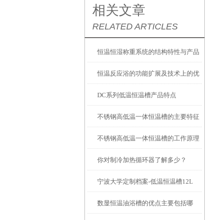
相关文章
RELATED ARTICLES
恒温恒湿称重系统的结构特性与产品
恒温反应浴的功能扩展及技术上的优
功能配置
DC系列低温恒温槽产品特点
势
不锈钢高低温一体恒温槽的主要特征
不锈钢高低温一体恒温槽的工作原理
和使用要点说明
你对制冷加热循环器了解多少？
和控制系统介绍
宁波大学定制档案-低温恒温槽12L
数显恒温油浴槽的优点主要包括哪