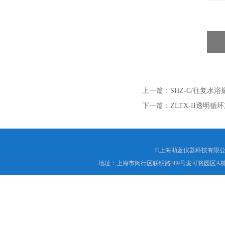
上一篇：
SHZ-C/往复水
下一篇：
ZLTX-II透明循
©上海助蓝仪器科技有限公
地址：上海市闵行区联明路389号麦可将园区A