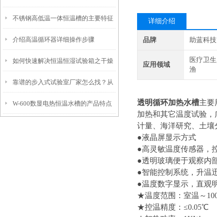
不锈钢高低温一体恒温槽的主要特征
明
详细介绍
介绍高温循环器详细操作步骤
品牌
助蓝科技
和使用要点说明
医疗卫生
如何快速解决恒温恒湿试验箱之干燥
应用领域
渔
靠谱的步入式试验室厂家怎么找？从
过滤器失效的问题
透明循环加热水槽
主要
W-600数显电热恒温水槽的产品特点
信誉和资质入手
加热和其它温度试验，
计量、海洋研究、土壤
和工作程序
●液晶屏显示方式
●高灵敏温度传感器，控温
●透明玻璃便于观察内
●智能控制系统，升温
●温度数字显示，直观
★温度范围：室温～10
★控温精度：≤0.05℃