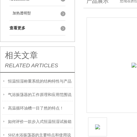
产品展示
您现在的位
加热透明型
查看更多
相关文章
RELATED ARTICLES
恒温恒湿称重系统的结构特性与产品
气浴振荡器的工作原理和应用范围说
功能配置
高温循环油槽一目了然的特点！
明
如何评价一款步入式恒温恒湿试验箱
SHZ水浴振荡器的主要特点和使用说
的好坏？