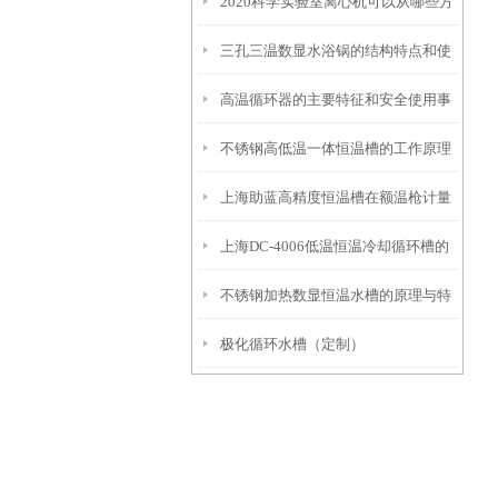
2020科学实验室离心机可以从哪些方
式是怎样的
三孔三温数显水浴锅的结构特点和使
面进行分类
高温循环器的主要特征和安全使用事
用步骤
不锈钢高低温一体恒温槽的工作原理
项
上海助蓝高精度恒温槽在额温枪计量
和控制系统介绍
上海DC-4006低温恒温冷却循环槽的
校准上的广泛应用
不锈钢加热数显恒温水槽的原理与特
产品特点和应用
极化循环水槽（定制）
点是怎样的？