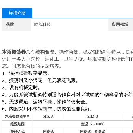
详细介绍
品牌
助蓝科技
应用领域
水浴振荡器
具有结构合理、操作简便、稳定性能高等特点，是
适用于各大中院校、油化工、卫生防疫、环境监测等科研部门
态、固态化合物的振荡培养。
1、温控精确数字显示。
2、振荡时又小浪花，但无浪花飞溅。
3、设有机械定时。
4、万能弹簧试瓶架特别适合作多种对比试验的生物样品的培养
5、无级调速，运转平稳，操作简便安全。
6、内腔采用不锈钢制作，抗腐蚀性能良好。
水浴振荡器
型号
SHZ-A
SHZ-B
控温范围
室温+5～100℃
旋转方式
回旋式
回旋式、往复式