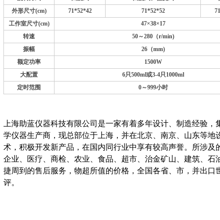
外形尺寸(cm)
71*52*42
71*52*52
7
工作室尺寸(cm)
47×38×17
转速
50～280（r/min)
振幅
26（mm)
额定功率
1500W
大配置
6只500ml或3-4只1000ml
定时范围
0～999小时
上海助蓝仪器科技有限公司是一家有着多年设计、制造经验，
学仪器生产商，现总部位于上海，并在北京、南京、山东等地
术，积极开发新产品，在国内同行业中享有较高声誉。所涉及
企业、医疗、商检、农业、食品、超市、治金矿山、建筑、石
捷周到的售后服务，物超所值的价格，全国各省、市，并出口
评。