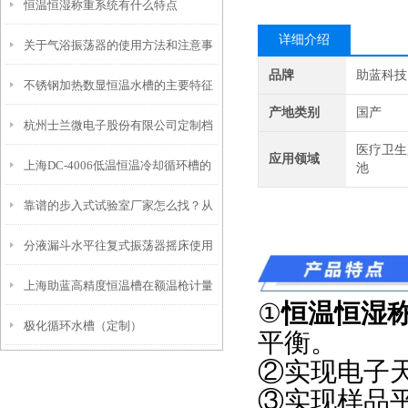
恒温恒湿称重系统有什么特点
功能配置
详细介绍
关于气浴振荡器的使用方法和注意事
品牌
助蓝科技
不锈钢加热数显恒温水槽的主要特征
项
产地类别
国产
杭州士兰微电子股份有限公司定制档
和维护使用
医疗卫生
应用领域
上海DC-4006低温恒温冷却循环槽的
案-恒温槽80L
池
靠谱的步入式试验室厂家怎么找？从
产品特点和应用
分液漏斗水平往复式振荡器摇床使用
信誉和资质入手
上海助蓝高精度恒温槽在额温枪计量
时需要注意这几点
①
恒温恒湿
极化循环水槽（定制）
校准上的广泛应用
平衡。
②实现电子
③实现样品