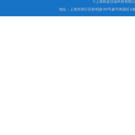
©上海助蓝仪器科技有限公
地址：上海市闵行区联明路389号麦可将园区A