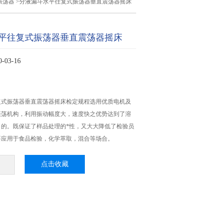
振荡器
>分液漏斗水平往复式振荡器垂直震荡器摇床
平往复式振荡器垂直震荡器摇床
03-16
复式振荡器垂直震荡器摇床检定规程选用优质电机及
振荡机构，利用振动幅度大，速度快之优势达到了溶
目的。既保证了样品处理的*性，又大大降低了检验员
要应用于食品检验，化学萃取，混合等场合。
点击收藏