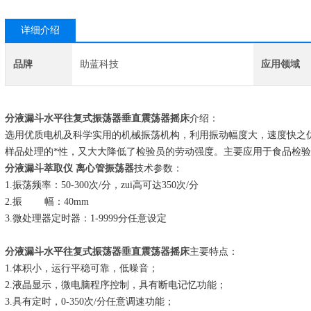
详细介绍
品牌
助蓝科技
应用领域
分液漏斗水平往复式振荡器垂直震荡器摇床
介绍：
选用优质电机及科学实用的机械振荡机构，利用振动幅度大，速度快之
样品处理的*性，又大大降低了检验员的劳动强度。主要应用于食品检
分液漏斗萃取仪 离心管振荡器
技术参数：
1.振荡频率：50-300次/分，zui高可达350次/分
2.振 幅：40mm
3.微处理器定时器：1-9999分任意设定
分液漏斗水平往复式振荡器垂直震荡器摇床
主要特点：
1.体积小，运行平稳可靠，低噪音；
2.液晶显示，微电脑程序控制，具有断电记忆功能；
3.具有定时，0-350次/分任意调速功能；