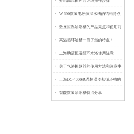
介绍高温循环器详细操作步骤
程中的几个要点
W-600数显电热恒温水槽的结构特点
数显恒温油浴槽的产品亮点和使用前
与注意事项
高温循环油槽一目了然的特点！
安全须知
上海助蓝恒温循环水浴使用注意
关于气浴振荡器的使用方法和注意事
上海DC-4006低温恒温冷却循环槽的
项
智能数显油浴槽特点分享
产品特点和应用