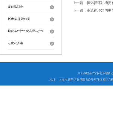
上一篇：
恒温循环油槽拥
超低温深冷
下一篇：
高温循环器的主
摇床|振荡|混匀类
熔喷布残胶气化高温马弗炉
老化试验箱
©上海助蓝仪器科技有限公
地址：上海市闵行区联明路389号麦可将园区A