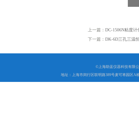
上一篇：
DC-1506N粘度
下一篇：
DK-6D三孔三
©上海助蓝仪器科技有限公
地址：上海市闵行区联明路389号麦可将园区A