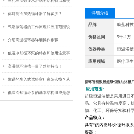
三孔三温数显水浴锅的结构特点和使
和控制系统介绍
详细介绍
你对制冷加热循环器了解多少？
用步骤
品牌
助蓝科技
气浴振荡器的工作原理和应用范围说
价格区间
5千-1万
介绍高温循环器详细操作步骤
明
仪器种类
恒温浴槽
低温冷却循环泵的特点和使用注意事
应用领域
医疗卫生
高温循环油槽一目了然的特点！
项
靠谱的步入式试验室厂家怎么找？从
循环智能数显超级恒温油浴槽
应用范围
:
低温冷却循环泵的基本结构组成是怎
信誉和资质入手
超级恒温油槽是采用进口
品。它具有控温精度高，
样的？
物、化工、环保等实验科
产品特点：
具有*的内循环
/外循环泵
容器；