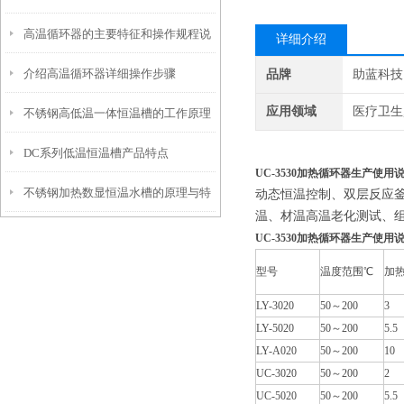
高温循环器的主要特征和操作规程说
详细介绍
介绍高温循环器详细操作步骤
品牌
助蓝科技
明
应用领域
医疗卫生
不锈钢高低温一体恒温槽的工作原理
DC系列低温恒温槽产品特点
和控制系统介绍
UC-3530加热循环器生产使用
不锈钢加热数显恒温水槽的原理与特
动态恒温控制、双层反应
温、材温高温老化测试、
点是怎样的？
UC-3530加热循环器生产使用
型号
温度范围℃
加热
LY-3020
50～200
3
LY-5020
50～200
5.5
LY-A020
50～200
10
UC-3020
50～200
2
UC-5020
50～200
5.5