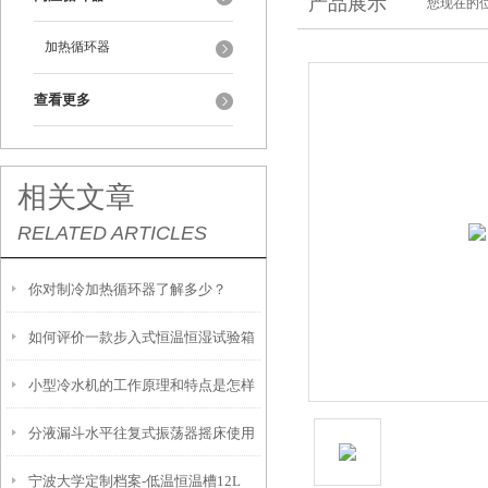
产品展示
您现在的位
加热循环器
查看更多
相关文章
RELATED ARTICLES
你对制冷加热循环器了解多少？
如何评价一款步入式恒温恒湿试验箱
小型冷水机的工作原理和特点是怎样
的好坏？
分液漏斗水平往复式振荡器摇床使用
的？
宁波大学定制档案-低温恒温槽12L
时需要注意这几点