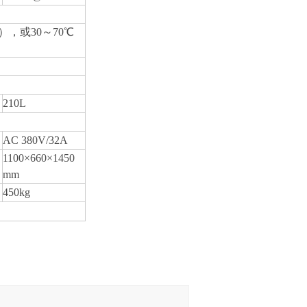
），或30～70℃
210L
AC 380V/32A
1100×660×1450
mm
450kg