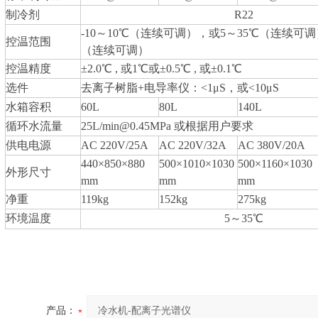
制冷剂
R22
-10～10℃（连续可调），或5～35℃（连续可调
控温范围
（连续可调）
控温精度
±2.0℃ , 或1℃或±0.5℃ , 或±0.1℃
选件
去离子树脂+电导率仪：<1μS，或<10μS
水箱容积
60L
80L
140L
循环水流量
25L/min@0.45MPa 或根据用户要求
供电电源
AC 220V/25A
AC 220V/32A
AC 380V/20A
440×850×880
500×1010×1030
500×1160×1030
外形尺寸
mm
mm
mm
净重
119kg
152kg
275kg
环境温度
5～35℃
产品：