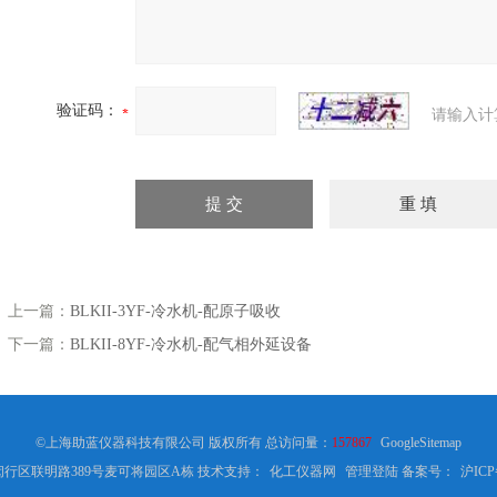
验证码：
请输入计
上一篇：
BLKII-3YF-冷水机-配原子吸收
下一篇：
BLKII-8YF-冷水机-配气相外延设备
©上海助蓝仪器科技有限公司 版权所有 总访问量：
157867
GoogleSitemap
行区联明路389号麦可将园区A栋 技术支持：
化工仪器网
管理登陆
备案号：
沪ICP