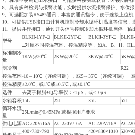
7、标准不锈钢进出水接口，可配多种接头或软管，外接闭路循
8、具有多种检测与报警功能，实时提供水流报警保护、水位
9、可选配加装RS485通讯，丰富的通讯指令，便于连接上位机
10、可提供USB接口由计算机控制冷却水循环机温度等信息，
11、提供并行接口，通过开关信号控制冷却水循环机启停，输
BLKII-1YF-□
BLKII-2YF-□
BLKII-3YF-□
BLKII
型号
□对应不同控温范围、控温精度等，如A、B、H、HL、
标准制冷
1KW@20℃
2KW@20℃
3KW@20℃
5KW@
量
制冷剂
R22
控温范围
-10～10℃（连续可调），或5～35℃（连续可调），
控温精度
±2.0℃ , 或1℃或±0.5℃ , 或±0.1℃
选件
去离子树脂+电导率仪：<1μS，或<10μS
水箱容积
15L
25L
35L
55L
循环水流
25L/min@0.45MPa 或根据用户要求
量
供电电源
AC 220V/16A
AC 220V/16A
AC 220V/16A
AC220
400×730×790
420×830×1010
520×9
外形尺寸
400×830×850mm