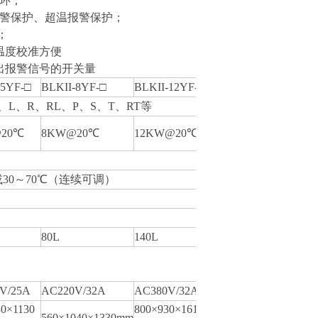
环；
报警保护、超温报警保护；
；
温度校准方便
出报警信号的开关量
-5YF-□
BLKII-8YF-□
BLKII-12YF-□
L、R、RL、P、S、T、RT等
20℃
8KW@20℃
12KW@20℃
或30～70℃（连续可调）
80L
140L
V/25A
AC220V/32A
AC380V/32A
30×1130
800×930×1610
560×1040×1330mm