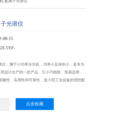
机-配离子光谱仪
离子光谱仪
08-15
I-5YF-
谱仪：属于小功率冷水机，功率小且体积小，是专为
备而设计生产的一款产品，它小巧精致、简易适用，
、新颖性、实用性和可靠性，是小型工业设备的理想配
点击收藏