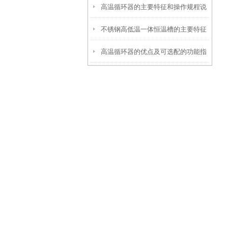
高温循环器的主要特征和操作规程说
不锈钢高低温一体恒温槽的主要特征
明
高温循环器的优点及可选配的功能指
和使用要点说明
南