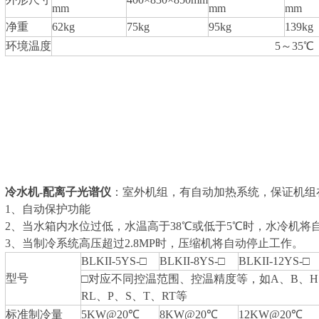
mm
mm
mm
净重
62kg
75kg
95kg
139kg
环境温度
5～35℃
冷水机-配离子光谱仪
：室外机组，有自动加热系统，保证机组
1、自动保护功能
2、当水箱内水位过低，水温高于38℃或低于5℃时，水冷机将
3、当制冷系统高压超过2.8MP时，压缩机将自动停止工作。
BLKII-5YS-□
BLKII-8YS-□
BLKII-12YS-□
型号
□对应不同控温范围、控温精度等，如A、B、H
RL、P、S、T、RT等
标准制冷量
5KW@20℃
8KW@20℃
12KW@20℃