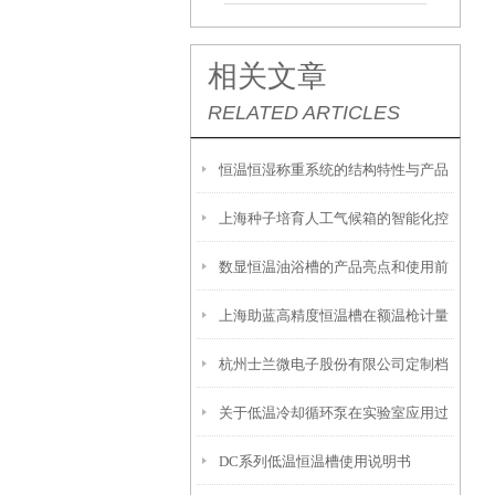
相关文章
RELATED ARTICLES
恒温恒湿称重系统的结构特性与产品
上海种子培育人工气候箱的智能化控
功能配置
数显恒温油浴槽的产品亮点和使用前
制技术和功能特性
上海助蓝高精度恒温槽在额温枪计量
安全须知
杭州士兰微电子股份有限公司定制档
校准上的广泛应用
关于低温冷却循环泵在实验室应用过
案-恒温槽80L
DC系列低温恒温槽使用说明书
程中的几个要点