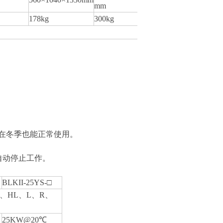
mm
178kg
300kg
在冬季也能正常使用。
自动停止工作。
BLKII-25YS-□
、HL、L、R、
25KW@20℃