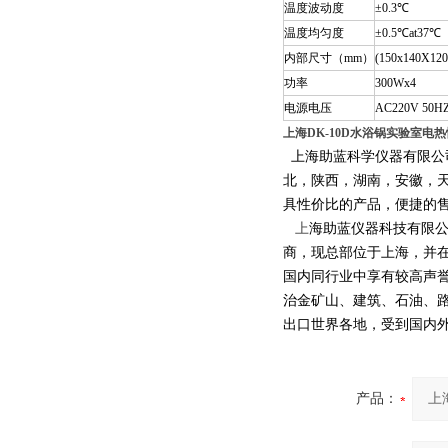
温度波动度
±0.3℃
温度均匀度
±0.5℃at37℃
内部尺寸（mm）
(150x140X120
功率
300Wx4
电源电压
AC220V 50H
上海DK-10D水浴锅实验室电热
上海助蓝科学仪器有限公
北，陕西，湖南，安徽，
具性价比的产品，便捷的
上
海助蓝仪器科技有限
商，现总部位于上海，并
国内同行业中享有较高声
治金矿山、建筑、石油、
出口世界各地，受到国内
产品：