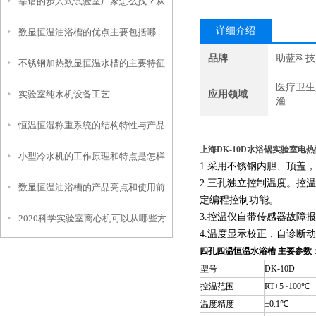
靠谱的步入式试验室厂家怎么找？从
项
详细介绍
数显恒温油浴槽的优点主要包括哪
信誉和资质入手
品牌
助蓝科技
不锈钢加热数显恒温水槽的主要特征
些？
医疗卫生
实验室纯水机设备工艺
应用领域
和维护使用
渔
恒温恒湿称重系统的结构特性与产品
上海DK-10D水浴锅实验室电热
小型冷水机的工作原理和特点是怎样
功能配置
1.采用不锈钢内胆、顶盖
2.三孔独立控制温度。控
数显恒温油浴槽的产品亮点和使用前
的？
定编程控制功能。
3.控温仪自带传感器故障
2020科学实验室离心机可以从哪些方
安全须知
4.温度显示校正，自诊断
面进行分类
四孔四温恒温水浴槽
主要参数
型号
DK-10D
控温范围
RT+5~100℃
温度精度
±0.1℃