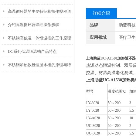
高温循环器的主要特征和操作规程说
详细介绍
介绍高温循环器详细操作步骤
品牌
助蓝科技
明
应用领域
医疗卫生
不锈钢高低温一体恒温槽的工作原理
DC系列低温恒温槽产品特点
和控制系统介绍
上海助蓝UC-A1530加热循环
不锈钢加热数显恒温水槽的原理与特
热源动态恒温控制、双层
控温、材温高温老化测试
点是怎样的？
上海助蓝UC-A1530加热
型号
温度范围℃
加热
LY-3020
50～200
3
LY-5020
50～200
5.5
LY-A020
50～200
10
UC-3020
50～200
2
UC-5020
50～200
5.5