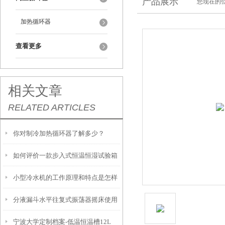
产品展示
您现在的位
加热循环器
查看更多
相关文章
RELATED ARTICLES
你对制冷加热循环器了解多少？
如何评价一款步入式恒温恒湿试验箱
小型冷水机的工作原理和特点是怎样
的好坏？
分液漏斗水平往复式振荡器摇床使用
的？
宁波大学定制档案-低温恒温槽12L
时需要注意这几点