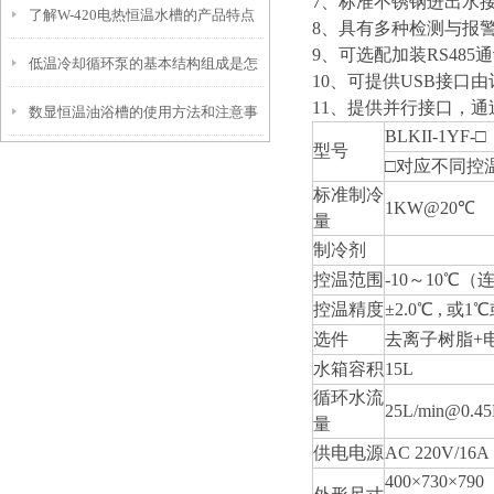
7、标准不锈钢进出水
了解W-420电热恒温水槽的产品特点
和控制系统介绍
8、具有多种检测与报
9、可选配加装RS48
低温冷却循环泵的基本结构组成是怎
及如何使用它
10、可提供USB接
11、提供并行接口，
数显恒温油浴槽的使用方法和注意事
样的？
BLKII-1YF-□
型号
项
□对应不同控温
标准制冷
1KW@20℃
量
制冷剂
控温范围
-10～10℃
控温精度
±2.0℃ , 或1℃
选件
去离子树脂+电
水箱容积
15L
循环水流
25L/min@0
量
供电电源
AC 220V/16A
400×730×790