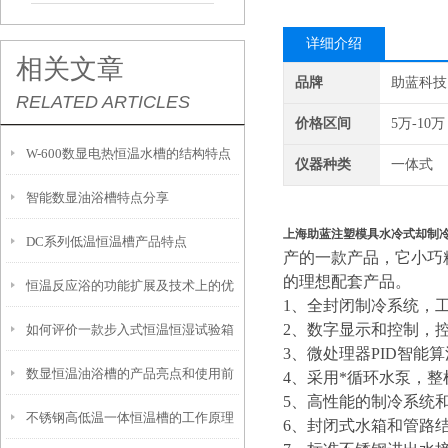
详细介绍
相关文章
品牌
助蓝科技
RELATED ARTICLES
价格区间
5万-10万
W-600数显电热恒温水槽的结构特点
仪器种类
一体式
智能数显油浴槽特点分享
与注意事项
上海助蓝注塑模具水冷式却制
DC系列低温恒温槽产品特点
产的一款产品，它小巧
的理想配套产品。
恒温反应浴的功能扩展及技术上的优
1、全封闭制冷系统，
2、数字显示和控制，
如何评价一款步入式恒温恒湿试验箱
势
3、微处理器PID智能
数显恒温油浴槽的产品亮点和使用前
的好坏？
4、采用*循环水泵，
5、高性能的制冷系统
不锈钢高低温一体恒温槽的工作原理
安全须知
6、封闭式水箱和管路