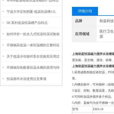
W-600数显电热恒温水槽的产品特点
详细介绍
宁波大学定制档案-低温恒温槽12L
和工作程序
品牌
助蓝科技
DC系列低温恒温槽产品特点
医疗卫生
如何评价一款步入式恒温恒湿试验箱
应用领域
源
不锈钢高低温一体恒温槽的主要特征
的好坏？
上海助蓝恒温磁力搅拌水浴槽
关于低温冷却循环泵在实验室应用过
和使用要点说明
度实验。是生物、遗传、病毒
上海助蓝恒温磁力搅拌水浴槽
不锈钢加热数显恒温水槽的原理与特
程中的几个要点
1.采用成熟智能仪表控温，P
靠。
恒温循环水浴使用注意事项
点是怎样的？
2.内槽实验中，可对烧杯（或
3.设定、控制、数显温度，无
4.可同时加温并搅拌多个样品
5.内胆、盖板均为全不锈钢一
型号
EMS-10