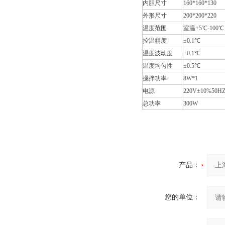
内胆尺寸
160*160*130
外形尺寸
200*200*220
温度范围
室温+5℃-100℃
控温精度
±0.1℃
温度波动度
±0.1℃
温度均匀性
±0.5℃
搅拌功率
8W*1
电源
220V±10%50H
总功率
300W
产品：
您的单位：