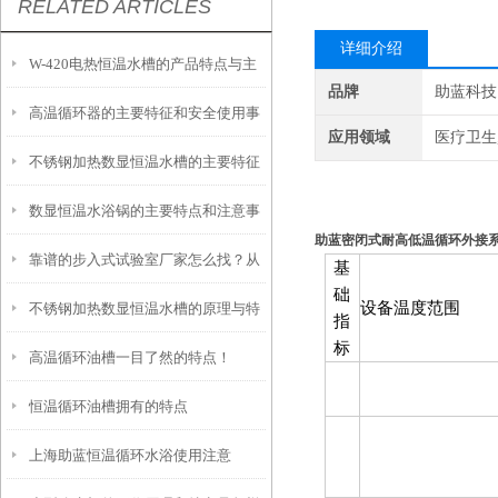
RELATED ARTICLES
详细介绍
W-420电热恒温水槽的产品特点与主
品牌
助蓝科技
高温循环器的主要特征和安全使用事
要特征概述
应用领域
医疗卫生,
不锈钢加热数显恒温水槽的主要特征
项
数显恒温水浴锅的主要特点和注意事
和维护使用
助蓝密闭式耐高低温循环外接
靠谱的步入式试验室厂家怎么找？从
项
基
础
设备温度
范围
不锈钢加热数显恒温水槽的原理与特
信誉和资质入手
指
标
高温循环油槽一目了然的特点！
点是怎样的？
恒温循环油槽拥有的特点
上海助蓝恒温循环水浴使用注意