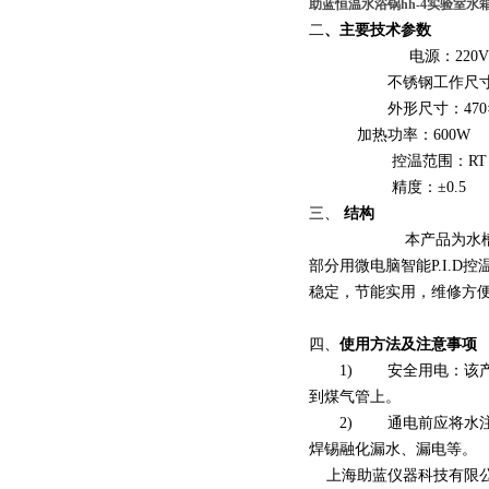
助蓝恒温水浴锅hh-4实验室水
二
、主要技术参数
电源：220V 
不锈钢工作尺寸：310
外形尺寸：470×250
加热功率：600W
控温范围：RT＋5℃-
精度：±0.5
三、
结构
本产品为水槽式，水槽
部分用微电脑智能P.I.
稳定，节能实用，维修方
四、
使用方法及注意事项
1) 安全用电：该产品
到煤气管上。
2) 通电前应将水注入
焊锡融化漏水、漏电等。
上海助蓝仪器科技有限