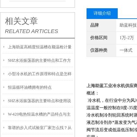
详细介绍
相关文章
品牌
助蓝科技
RELATED ARTICLES
价格区间
1万-2万
上海助蓝高精度恒温槽在额温枪计量
仪器种类
一体式
SHZ水浴振荡器的主要特点和工作方
校准上的广泛应用
小型冷水机的工作原理和特点是怎样
式是怎样的
上海助蓝工业冷水机供应商
恒温循环油槽拥有的特点
的？
概述：
冷水机，在行业中分为风
SHZ水浴振荡器的主要特点和使用说
温温度一般控制在0度-3
W-420电热恒温水槽的产品特点与主
明
冷水机制冷剂轮回系统时
液态制冷剂亦*蒸发变为
靠谱的步入式试验室厂家怎么找？从
要特征概述
阀节流后变成低温低压制