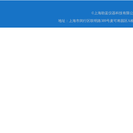
©上海助蓝仪器科技有限公
地址：上海市闵行区联明路389号麦可将园区A