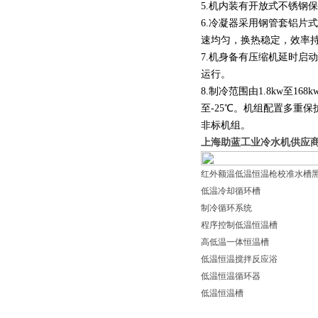
5.机内装有开放式不锈钢
6.冷凝器采用钢管套铝片
速均匀，换热稳定，效率
7.机身备有压缩机延时启
运行。
8.制冷范围由1.8kw至168
至-25℃。机组配置多重
非标机组。
上海助蓝工业冷水机供应商
红外额温低温恒温枪校准水槽
低温冷却循环槽
制冷循环系统
程序控制低温恒温槽
高低温一体恒温槽
低温恒温搅拌反应浴
低温恒温循环器
低温恒温槽