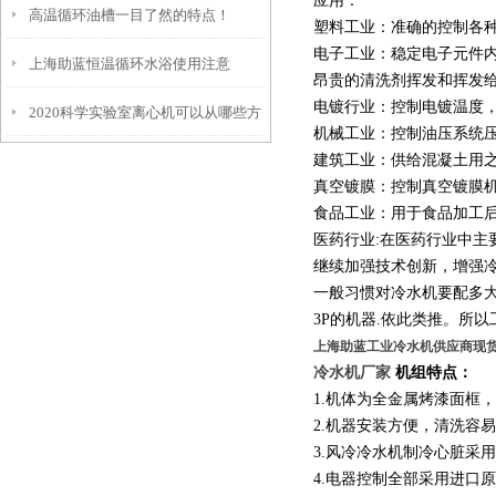
应用：
高温循环油槽一目了然的特点！
信誉和资质入手
塑料工业：准确的控制各
电子工业：稳定电子元件
上海助蓝恒温循环水浴使用注意
昂贵的清洗剂挥发和挥发
电镀行业：控制电镀温度
2020科学实验室离心机可以从哪些方
机械工业：控制油压系统
建筑工业：供给混凝土用
面进行分类
真空镀膜：控制真空镀膜
食品工业：用于食品加工
医药行业:在医药行业中主
继续加强技术创新，增强
一般习惯对冷水机要配多大
3P的机器.依此类推。所以
上海助蓝工业冷水机供应商现
冷水机厂家
机组特点：
1.机体为全金属烤漆面框
2.机器安装方便，清洗容
3.风冷冷水机制冷心脏采
4.电器控制全部采用进口