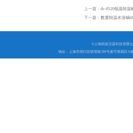
上一篇：
dc-0520低温
下一篇：
数显恒温水浴锅h
©上海助蓝仪器科技有限公
地址：上海市闵行区联明路389号麦可将园区A