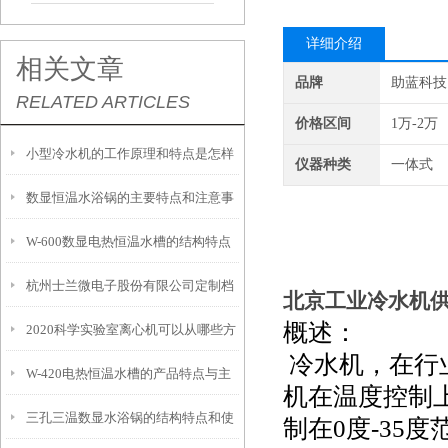
详细介绍
相关文章
品牌
助蓝科技
RELATED ARTICLES
价格区间
1万-2万
小型冷水机的工作原理和特点是怎样
仪器种类
一体式
数显恒温水浴锅的主要特点和注意事
的？
W-600数显电热恒温水槽的结构特点
项
杭州士兰微电子股份有限公司定制档
与注意事项
北京工业冷水机
概述：
2020科学实验室离心机可以从哪些方
案-恒温槽80L
冷水机，在行
W-420电热恒温水槽的产品特点与主
面进行分类
机在温度控制
三孔三温数显水浴锅的结构特点和使
要特征概述
制在0度-35