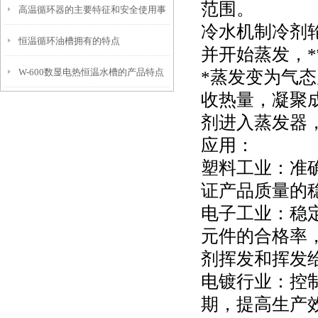
范围。
高温循环器的主要特征和安全使用事
用步骤
冷水机制冷剂
恒温循环油槽拥有的特点
项
并开始蒸发，
W-600数显电热恒温水槽的产品特点
*蒸发变为气
收热量，凝聚
和工作程序
剂进入蒸发器
应用：
塑料工业：准
证产品质量的
电子工业：稳
元件的合格率
剂挥发和挥发
电镀行业：控
期，提高生产