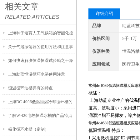
相关文章
详细介绍
RELATED ARTICLES
品牌
助蓝科技
上海种子培育人工气候箱的智能化控
价格区间
5千-1万
关于气浴振荡器的使用方法和注意事
制技术和功能特性
仪器种类
恒温浴槽
如何快速解决恒温恒湿试验箱之干燥
项
应用领域
医疗卫生
上海助蓝恒温循环水浴使用注意
过滤器失效的问题
常州dc-0530低温恒温槽反应
恒温循环油槽拥有的特点
概述：
上海助蓝专业生产的
低温
上海DC-4006低温恒温冷却循环槽的
度高、波动度小；采用进
了解W-420电热恒温水槽的产品特点
润滑油脂不易挥发，噪声
具体使用说明
常州dc-0530低温恒温槽反应
极化循环水槽（定制）
及如何使用它
低温恒温槽 特点：
1.采用微机温控PID 调