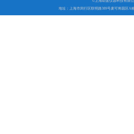
©上海助蓝仪器科技有限公
地址：上海市闵行区联明路389号麦可将园区A