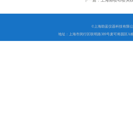
下一篇：
上海熔喷布喷头
©上海助蓝仪器科技有限公
地址：上海市闵行区联明路389号麦可将园区A