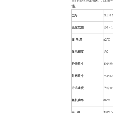
自行控制加热输出，控温
能。
型号
ZL2-8-
温度范围
100 ~ 
波 动 度
±2℃
显示精度
1℃
炉膛尺寸
400*2
外形尺寸
755*5
升温速度
平均大于
整机功率
8KW
电 源
380V, 