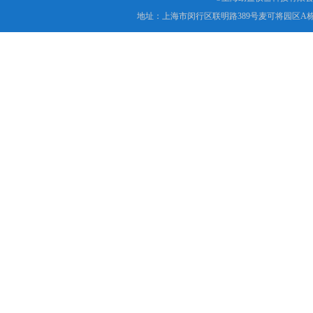
地址：上海市闵行区联明路389号麦可将园区A