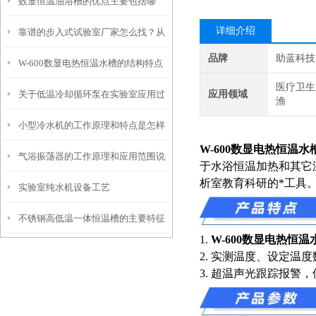
数显恒温油浴槽的优点主要包括哪
具体使用说明
详细介绍
靠谱的步入式试验室厂家怎么找？从
些？
品牌
助蓝科技
W-600数显电热恒温水槽的结构特点
信誉和资质入手
医疗卫生
关于低温冷却循环泵在实验室应用过
应用领域
与注意事项
渔
小型冷水机的工作原理和特点是怎样
程中的几个要点
W-600数显电热恒温水
气浴振荡器的工作原理和应用范围说
的？
于水浴恒温加热和其它
析室教育科研的*工具
实验室纯水机设备工艺
明
不锈钢高低温一体恒温槽的主要特征
1.
W-600数显电热恒温
和使用要点说明
2. 实测温度、设定温
3. 超温声光跟踪报警