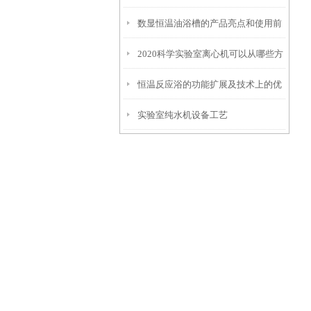
数显恒温油浴槽的产品亮点和使用前
么使用
2020科学实验室离心机可以从哪些方
安全须知
恒温反应浴的功能扩展及技术上的优
面进行分类
实验室纯水机设备工艺
势