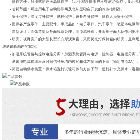
- 操作方便：触摸式彩色液晶操作屏，120个程序供用户只有设定/保存，显示各
- 省耗节能：可选用电子自动膨胀阀及北斗星独自开发的冷冻控制器。
- 安全保护：温度过升保护，试样保护，设备自身保护，操作人员安全保护。
- 提供各产业零件、主要配件、半成品如：电子零件、汽车零件、笔记本电脑等
- 造型设计：圆弧造型及务面线条处理，高质感外观，并采用平面无反作用把手
- 明亮、视野宽广的大型长型长方形观测窗，采用荧光灯保持箱内明亮，且利用
观测试验箱内的状况。
- 加湿系统管路与控制电路分离：加湿系统管路与电源、控制器、电路板分离，
- 测试用电源接线座及时间信号座均内崁於箱体左侧面的下部（额定电流2A）
- 简便自动供水装置：供水箱置於试验箱体前方的下部，便於补水充供水（容量约