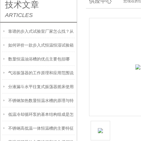
供应中心
您现在的位
技术文章
ARTICLES
靠谱的步入式试验室厂家怎么找？从
如何评价一款步入式恒温恒湿试验箱
信誉和资质入手
数显恒温油浴槽的优点主要包括哪
的好坏？
气浴振荡器的工作原理和应用范围说
些？
分液漏斗水平往复式振荡器摇床使用
明
不锈钢加热数显恒温水槽的原理与特
时需要注意这几点
低温冷却循环泵的基本结构组成是怎
点是怎样的？
不锈钢高低温一体恒温槽的主要特征
样的？