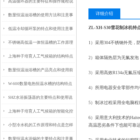
高温循环器的主要特征和操作规程说
和使用要点说明
详细介绍
数显恒温油浴槽的使用方法和注意事
明
ZL-XH-S30雪花制冰机特
低温冷却循环泵的特点和使用注意事
项
不锈钢高低温一体恒温槽的工作原理
1）采用304不锈钢外壳
项
上海种子培育人工气候箱的结构特点
和控制系统介绍
2）箱体隔热层为无氟发
数显恒温油浴槽的产品亮点和使用前
与优势介绍
3）采用高效R134a无氟
W-600数显电热恒温水槽的结构特点
安全须知
4）所用电器安全零部件均有
SHZ水浴振荡器的主要特点和使用说
与注意事项
5）制冰过程采用全电脑
上海种子培育人工气候箱的智能化控
明
6）采用意大利技术的Ha
小型冷水机的工作原理和特点是怎样
高温恶劣条件下也能可靠
制技术和功能特性
数显恒温水浴锅的主要特点和注意事
的？