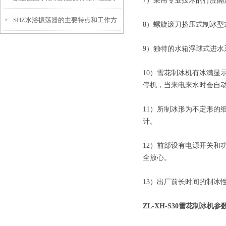
7）采用专业技术的行腔
SHZ水浴振荡器的主要特点和工作方
项
8）螺旋滚刀挤压式制冰
式是怎样的
9）独特的水箱浮球式进
10）雪花制冰机有冰满显
停机，当来电来水时会自
11）所制冰形为不定形的
计。
12）前部设有电源开关和
全放心。
13）出厂前长时间的制冰
ZL-XH-S30雪花制冰机参