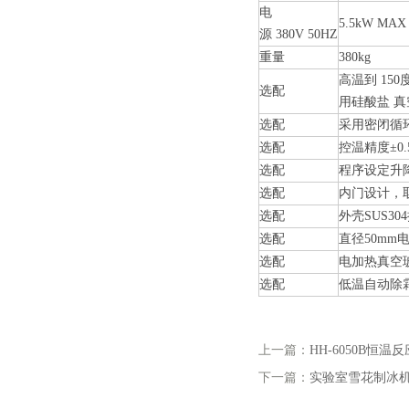
电
5.5kW MAX
源 380V 50HZ
重量
380kg
高温到 15
选配
用硅酸盐 
选配
采用密闭循
选配
控温精度±0.
选配
程序设定升
选配
内门设计，
选配
外壳SUS30
选配
直径50mm
选配
电加热真空玻
选配
低温自动除
上一篇：
HH-6050B恒温
下一篇：
实验室雪花制冰