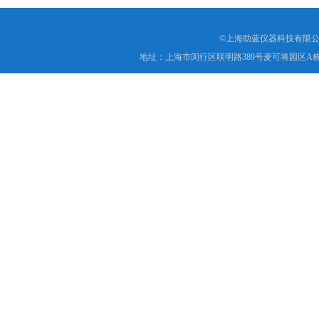
©上海助蓝仪器科技有限公
地址：上海市闵行区联明路389号麦可将园区A