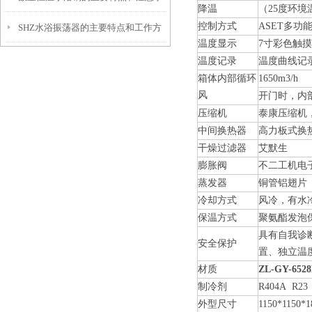
降温
（25度环
控制方式
ASET多功
SHZ水浴振荡器的主要特点和工作方
项
温度显示
7寸彩色触
式是怎样的
温度记录
温度曲线记录
箱体内部循环
1650m3/h
风
开门时，内
压缩机
泰康压缩机
中间换热器
高力板式换
干燥过滤器
艾默生
膨胀阀
不二工机电
蒸发器
铜管铝翅片
冷却方式
风冷，有水
保温方式
聚氨酯发泡保
具有自我诊
安全保护
置、独立温
材质
ZL-GY-6
制冷剂
R404A R23
外型尺寸
1150*1150*1