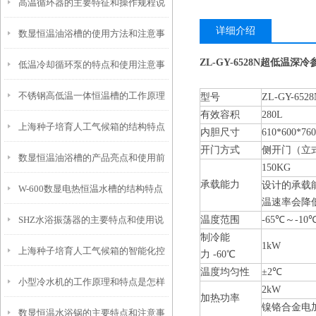
高温循环器的主要特征和操作规程说
和使用要点说明
详细介绍
数显恒温油浴槽的使用方法和注意事
明
ZL-GY-6528N超低温深
低温冷却循环泵的特点和使用注意事
项
不锈钢高低温一体恒温槽的工作原理
项
型号
ZL-GY-6528
有效容积
280L
上海种子培育人工气候箱的结构特点
和控制系统介绍
内胆尺寸
610*600*760
开门方式
侧开门（立
数显恒温油浴槽的产品亮点和使用前
与优势介绍
150KG
承载能力
设计的承载
W-600数显电热恒温水槽的结构特点
安全须知
温速率会降
SHZ水浴振荡器的主要特点和使用说
温度范围
-65℃～-10
与注意事项
制冷能
1kW
上海种子培育人工气候箱的智能化控
明
力 -60℃
温度均匀性
±2℃
小型冷水机的工作原理和特点是怎样
制技术和功能特性
2kW
加热功率
镍铬合金电
数显恒温水浴锅的主要特点和注意事
的？