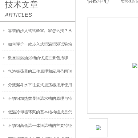
供应中心
您现在的位
技术文章
ARTICLES
靠谱的步入式试验室厂家怎么找？从
如何评价一款步入式恒温恒湿试验箱
信誉和资质入手
数显恒温油浴槽的优点主要包括哪
的好坏？
气浴振荡器的工作原理和应用范围说
些？
分液漏斗水平往复式振荡器摇床使用
明
不锈钢加热数显恒温水槽的原理与特
时需要注意这几点
低温冷却循环泵的基本结构组成是怎
点是怎样的？
不锈钢高低温一体恒温槽的主要特征
样的？