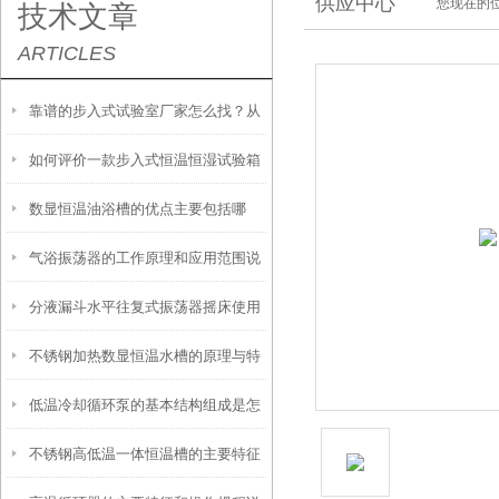
供应中心
您现在的位
技术文章
ARTICLES
靠谱的步入式试验室厂家怎么找？从
如何评价一款步入式恒温恒湿试验箱
信誉和资质入手
数显恒温油浴槽的优点主要包括哪
的好坏？
气浴振荡器的工作原理和应用范围说
些？
分液漏斗水平往复式振荡器摇床使用
明
不锈钢加热数显恒温水槽的原理与特
时需要注意这几点
低温冷却循环泵的基本结构组成是怎
点是怎样的？
不锈钢高低温一体恒温槽的主要特征
样的？