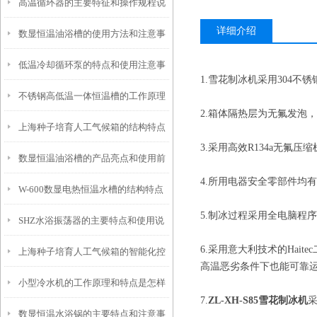
高温循环器的主要特征和操作规程说
和使用要点说明
详细介绍
数显恒温油浴槽的使用方法和注意事
明
低温冷却循环泵的特点和使用注意事
项
1.雪花制冰机采用304
不锈钢高低温一体恒温槽的工作原理
项
2.箱体隔热层为无氟发泡
上海种子培育人工气候箱的结构特点
和控制系统介绍
3.采用高效R134a无氟
数显恒温油浴槽的产品亮点和使用前
与优势介绍
4.所用电器安全零部件均有
W-600数显电热恒温水槽的结构特点
安全须知
5.制冰过程采用全电脑程
SHZ水浴振荡器的主要特点和使用说
与注意事项
6.采用意大利技术的Ha
上海种子培育人工气候箱的智能化控
明
高温恶劣条件下也能可靠
小型冷水机的工作原理和特点是怎样
制技术和功能特性
7.
ZL-XH-S85雪花制冰机
数显恒温水浴锅的主要特点和注意事
的？