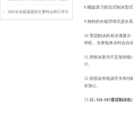
8.螺旋滚刀挤压式制冰型
SHZ水浴振荡器的主要特点和工作方
项
9.独特的水箱浮球式进水
式是怎样的
10.雪花制冰机有冰满显
停机，当来电来水时会自
11.所制冰形为不定形的
计。
12.前部设有电源开关和
全放心。
13.
ZL-XH-S85雪花制冰机