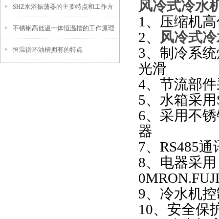
风冷式冷水
SHZ水浴振荡器的主要特点和工作方
1、
压缩机高
不锈钢高低温一体恒温槽的工作原理
式是怎样的
2、
风冷式冷
3、
制冷系统
恒温循环油槽拥有的特点
和控制系统介绍
光滑
4、
节流部件
5、
水箱采用
6、
采用不锈
器
7、
RS48
8、
电器采用
0MRON
.
FUJ
9、冷水机
控
10、
安全保护