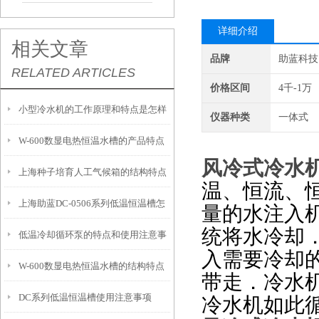
详细介绍
相关文章
品牌
助蓝科技
RELATED ARTICLES
价格区间
4千-1万
小型冷水机的工作原理和特点是怎样
仪器种类
一体式
W-600数显电热恒温水槽的产品特点
的？
风冷式冷水
上海种子培育人工气候箱的结构特点
和工作程序
温、恒流、
上海助蓝DC-0506系列低温恒温槽怎
与优势介绍
量的水注入
统将水冷却
低温冷却循环泵的特点和使用注意事
么使用
入需要冷却
W-600数显电热恒温水槽的结构特点
项
带走．冷水
DC系列低温恒温槽使用注意事项
与注意事项
冷水机如此