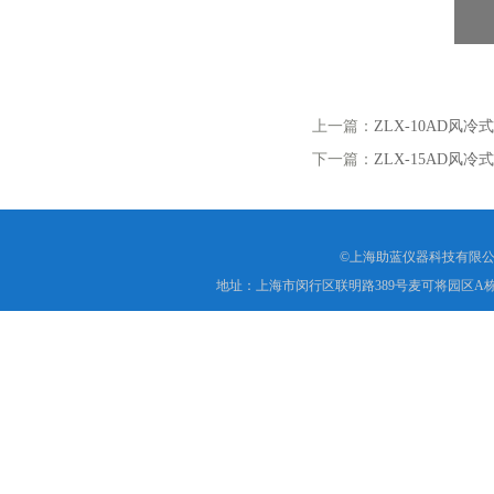
上一篇：
ZLX-10AD风
下一篇：
ZLX-15AD风冷
©上海助蓝仪器科技有限公
地址：上海市闵行区联明路389号麦可将园区A