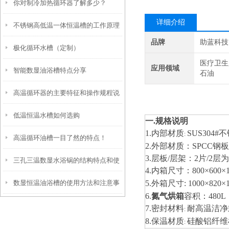
你对制冷加热循环器了解多少？
项
详细介绍
不锈钢高低温一体恒温槽的工作原理
品牌
助蓝科技
极化循环水槽（定制）
和控制系统介绍
医疗卫生
应用领域
智能数显油浴槽特点分享
石油
高温循环器的主要特征和操作规程说
低温恒温水槽如何选购
明
一
.
规格说明
1.内部材质
SUS
304
#
不
:
高温循环油槽一目了然的特点！
2.外部材质：
S
P
CC
钢板
3
.
层板
/
层架：
2
片
/
2层
三孔三温数显水浴锅的结构特点和使
4.内箱尺寸：800×600×1
数显恒温油浴槽的使用方法和注意事
5.外箱尺寸: 1000×820×1
用步骤
6.
氮气烘箱
容积：480L
项
7.密封材料
耐高温洁净
:
8.
保温材质
硅酸铝纤维
: