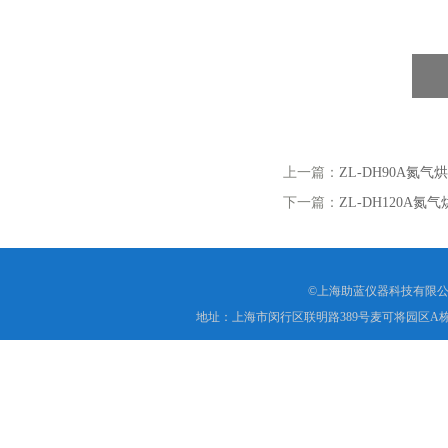
上一篇：
ZL-DH90A氮气
下一篇：
ZL-DH120A氮
©上海助蓝仪器科技有限公
地址：上海市闵行区联明路389号麦可将园区A