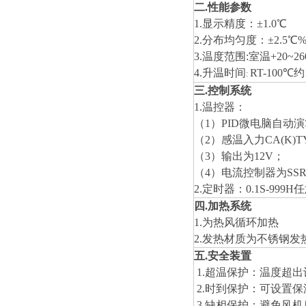
二
.
性能参数
1.
显示精度：±
1.0
℃
2.
分布均匀度：±2.5℃
3.温度范围:室温
+20
~
2
4.升温时间
RT-
1
00
℃
约
:
三
.
控制系统
1.
温控器：
（
1
）
PID
微电脑自动演
（
2
）感温入力
CA(K)T
（
3
）输出为
12V
；
（
4
）电流控制器为
SS
2
.
定时器：
0.1S-999H
任
四
.
加热系统
1.为热风循环加热
2.发热材质为不锈钢发
五
.
安全装置
1.
超温保护：温度超出
2.
时到保护
：可设置保
3.缺相保护：避免风