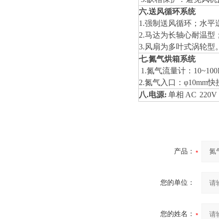
六
.
送风循环系统
1.
强制送风循环；水
2.
马达为长轴心耐温型
3.
风扇为多叶式涡轮型
七.
氮气烘箱
系统
1.氮气流量计：10
~
10
2.氮气入口：φ10mm快
八
.
电源
:
单相
AC
22
0
产品：
您的单位：
您的姓名：